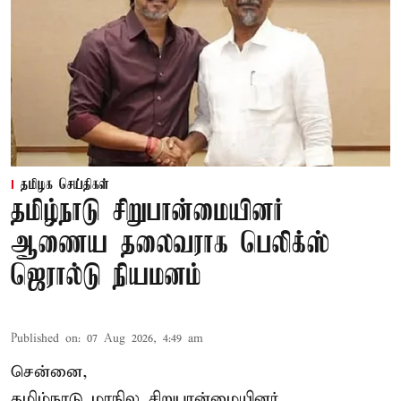
தமிழக செய்திகள்
தமிழ்நாடு சிறுபான்மையினர்
ஆணைய தலைவராக பெலிக்ஸ்
ஜெரால்டு நியமனம்
Published on
:
07 Aug 2026, 4:49 am
சென்னை,
தமிழ்நாடு மாநில சிறுபான்மையினர்