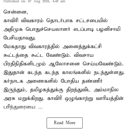
Published on
:
07 Aug 2026, 4:48 am
சென்னை,
காவிரி விவகாரம் தொடர்பாக சட்டசபையில்
அதிமுக பொதுச்செயலாளர் எடப்பாடி பழனிசாமி
பேசியதாவது;
மேகதாது விவகாரத்தில் அனைத்துக்கட்சி
கூட்டத்தை கூட்ட வேண்டும். விவசாய
பிரதிநிதிகளிடமும் ஆலோசனை செய்யவேண்டும்.
இதுதான் கடந்த கடந்த காலங்களில் நடந்துள்ளது.
கர்நாடக அணைகளில் போதிய தண்ணீர்
இருந்தும், தமிழகத்துக்கு திறந்துவிட அம்மாநில
அரசு மறுக்கிறது. காவிரி ஒழுங்காற்று வாரியத்தின்
பரிந்துரையை ...
Read More