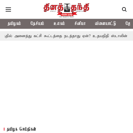
தமிழகம்
தேசியம்
உலகம்
சினிமா
விளையாட்டு
ஜோத
ைத்து கட்சி கூட்டத்தை நடத்தாது ஏன்? உதயநிதி ஸ்டாலின் கேள்வி
த.
தமிழக செய்திகள்