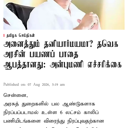
தமிழக செய்திகள்
அனைத்தும் தனியார்மயமா? தவெக
அரசின் பயணப் பாதை
ஆபத்தானது: அன்புமணி எச்சரிக்கை
Published on
:
07 Aug 2026, 5:19 am
சென்னை,
அரசுத் துறைகளில் பல ஆண்டுகளாக
நிரப்பப்படாமல் உள்ள 6 லட்சம் காலிப்
பணியிடங்களை விரைந்து நிரப்புவதற்கான