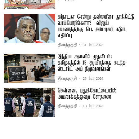
கர்நாடகா சென்று தண்ணீரை தூக்கிட்டு
வரப்போறீங்களா? – விஜய்
பயணத்திற்கு பெ. சண்முகம் கடும்
எதிர்ப்பு
தினத்தந்தி
31 Jul 2026
இந்திய அளவில் முதலிடம்:
தமிழகத்தில் 15 ஆயிரத்தை கடந்த
ஸ்டார்ட் அப் நிறுவனங்கள்
தினத்தந்தி
25 Jul 2026
சென்னை, புதுக்கோட்டையில்
அமலாக்கத்துறை சோதனை
தினத்தந்தி
10 Jul 2026