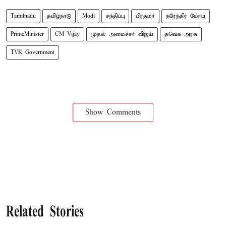
Tamilnadu
தமிழ்நாடு
Modi
சந்திப்பு
பிரதமர்
நரேந்திர மோடி
PrimeMinister
CM Vijay
முதல் அமைச்சர் விஜய்
தவெக அரசு
TVK Government
Show Comments
Related Stories