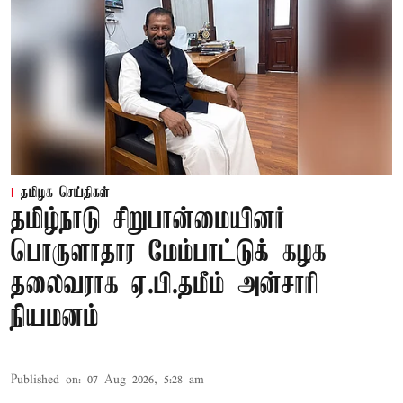
தமிழக செய்திகள்
தமிழ்நாடு சிறுபான்மையினர்
பொருளாதார மேம்பாட்டுக் கழக
தலைவராக ஏ.பி.தமீம் அன்சாரி
நியமனம்
Published on
:
07 Aug 2026, 5:28 am