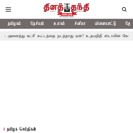
தமிழகம்
தேசியம்
உலகம்
சினிமா
விளையாட்டு
ஜோத
து கட்சி கூட்டத்தை நடத்தாது ஏன்? உதயநிதி ஸ்டாலின் கேள்வி
த.வெ
தமிழக செய்திகள்