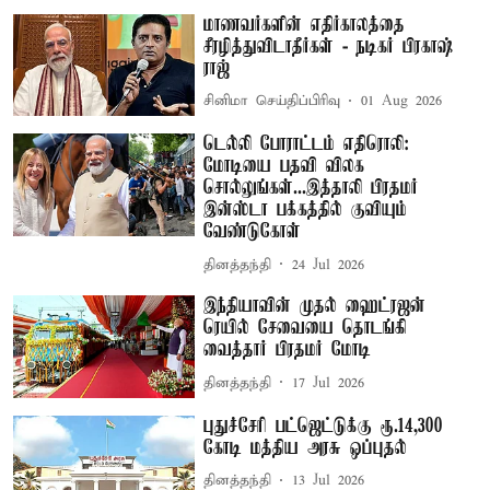
மாணவர்களின் எதிர்காலத்தை
சீரழித்துவிடாதீர்கள் - நடிகர் பிரகாஷ்
ராஜ்
சினிமா செய்திப்பிரிவு
01 Aug 2026
டெல்லி போராட்டம் எதிரொலி:
மோடியை பதவி விலக
சொல்லுங்கள்...இத்தாலி பிரதமர்
இன்ஸ்டா பக்கத்தில் குவியும்
வேண்டுகோள்
தினத்தந்தி
24 Jul 2026
இந்தியாவின் முதல் ஹைட்ரஜன்
ரெயில் சேவையை தொடங்கி
வைத்தார் பிரதமர் மோடி
தினத்தந்தி
17 Jul 2026
புதுச்சேரி பட்ஜெட்டுக்கு ரூ.14,300
கோடி மத்திய அரசு ஒப்புதல்
தினத்தந்தி
13 Jul 2026