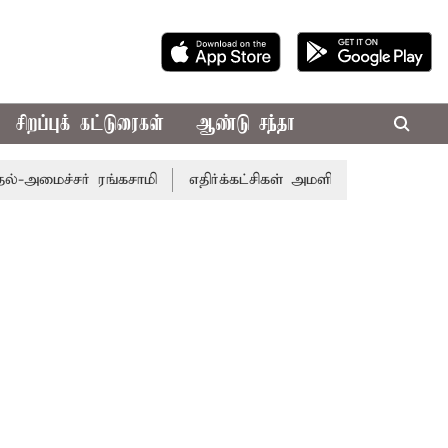
சிறப்புக் கட்டுரைகள்
ஆண்டு சந்தா
்சர் ரங்கசாமி
எதிர்க்கட்சிகள் அமளி: நாடாளுமன்ற இரு அவை