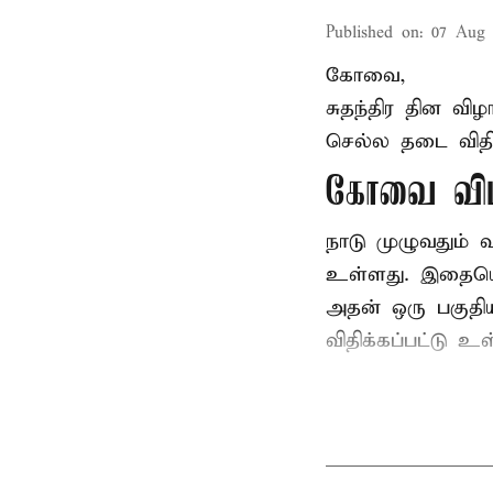
Published on
:
07 Aug 
கோவை,
சுதந்திர தின வ
செல்ல தடை விதிக
கோவை விம
நாடு முழுவதும்
உள்ளது. இதையொட்
அதன் ஒரு பகுதி
விதிக்கப்பட்டு 