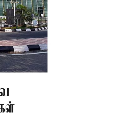
வை
கள்