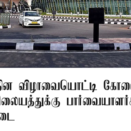
ர தின விழாவையொட்டி கோ
ிலையத்துக்கு பார்வையாளர்
தடை