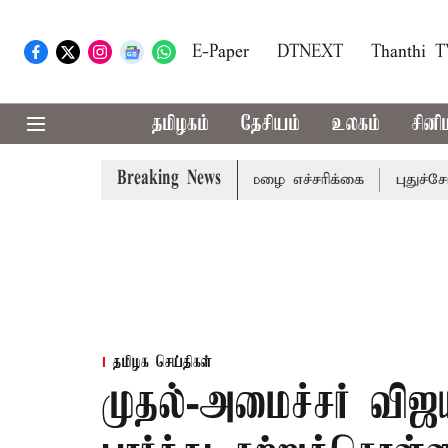
E-Paper
DTNEXT
Thanthi 
தமிழகம்
தேசியம்
உலகம்
சினி
Breaking News
ிய மாவட்டங்களுக்கு கன மழை எச்சரிக்கை
புதுச்சேரி சட்ட
தமிழக செய்திகள்
முதல்-அமைச்சர் விஜ