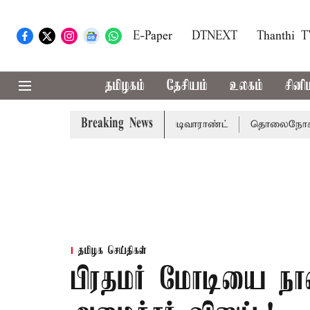
E-Paper
DTNEXT
Thanthi 
தமிழகம்
தேசியம்
உலகம்
சினி
Breaking News
கு சென்னை நீதிமன்றம் பிடிவாராண்ட்
தொலைநோக்கு பார்வைய
தமிழக செய்திகள்
பிரதமர் மோடியை நாளை