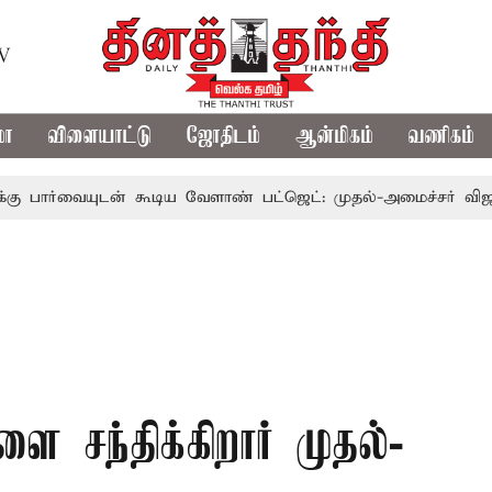
TV
மா
விளையாட்டு
ஜோதிடம்
ஆன்மிகம்
வணிகம்
ுடன் கூடிய வேளாண் பட்ஜெட்: முதல்-அமைச்சர் விஜய்
தமி
 சந்திக்கிறார் முதல்-