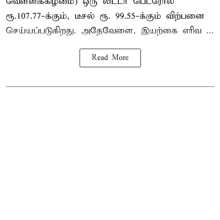
வெள்ளிக்கிழமை) ஒரு லிட்டர் பெட்ரோல்
ரூ.107.77-க்கும், டீசல் ரூ. 99.55-க்கும் விற்பனை
செய்யப்படுகிறது. அதேவேளை, இயற்கை எரிவ ...
Read More