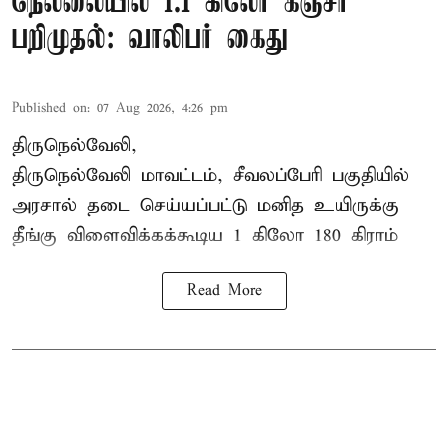
நெல்லையில் 1.1 கிலோ கஞ்சா
பறிமுதல்: வாலிபர் கைது
Published on
:
07 Aug 2026, 4:26 pm
திருநெல்வேலி,
திருநெல்வேலி
மாவட்டம், சீவலப்பேரி பகுதியில்
அரசால் தடை செய்யப்பட்டு மனித உயிருக்கு
தீங்கு விளைவிக்கக்கூடிய 1 கிலோ 180 கிராம்
Read More