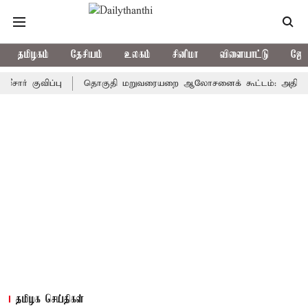
தமிழகம்
தேசியம்
உலகம்
சினிமா
விளையாட்டு
ஜோத
ுவிப்பு
தொகுதி மறுவரையறை ஆலோசனைக் கூட்டம்: அதிமுக எம்பிக்க
தமிழக செய்திகள்