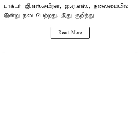
டாக்டர் ஜி.எஸ்.சமீரன், ஐ.ஏ.எஸ்., தலைமையில்
இன்று நடைபெற்றது. இது குறித்து
Read More