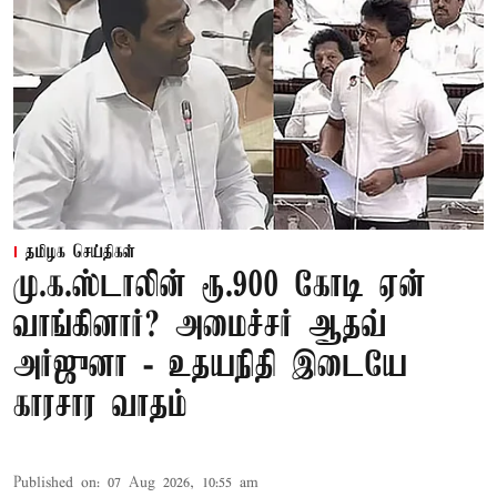
தமிழக செய்திகள்
மு.க.ஸ்டாலின் ரூ.900 கோடி ஏன்
வாங்கினார்? அமைச்சர் ஆதவ்
அர்ஜுனா - உதயநிதி இடையே
காரசார வாதம்
Published on
:
07 Aug 2026, 10:55 am