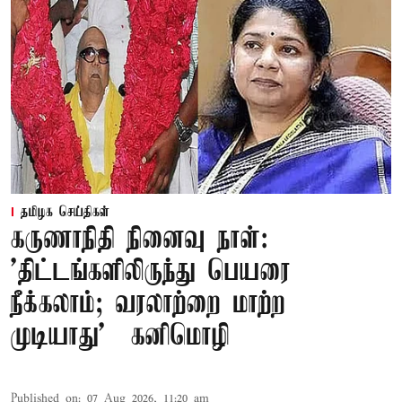
தமிழக செய்திகள்
கருணாநிதி நினைவு நாள்:
'திட்டங்களிலிருந்து பெயரை
நீக்கலாம்; வரலாற்றை மாற்ற
முடியாது' – கனிமொழி
Published on
:
07 Aug 2026, 11:20 am