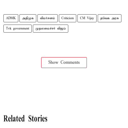
ADMK
அதிமுக
விமர்சனம்
Criticism
CM Vijay
தவெக அரசு
Tvk government
முதலமைச்சர் விஜய்
Show Comments
Related Stories