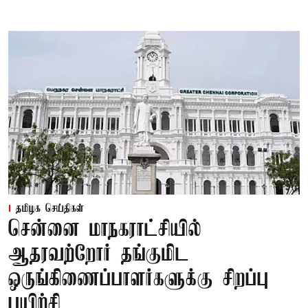
தமிழக செய்திகள்
சென்னை மாநகராட்சியில்
ஆதரவற்றோர் தங்குமிட
ஒருங்கிணைப்பாளர்களுக்கு சிறப்பு
பயிற்சி