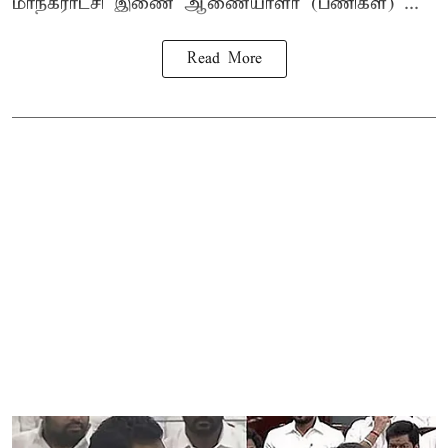
மாநகராட்சி இணை ஆணையாளர் (பணிகள்) ...
Read More