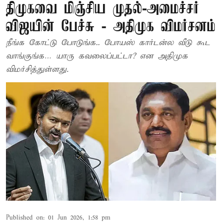
திமுகவை மிஞ்சிய முதல்-அமைச்சர்
விஜயின் பேச்சு - அதிமுக விமர்சனம்
நீங்க கோட்டு போடுங்க.. போயஸ் கார்டன்ல வீடு கூட
வாங்குங்க… யாரு கவலைப்பட்டா? என அதிமுக
விமர்சித்துள்ளது.
Published on
:
01 Jun 2026, 1:58 pm