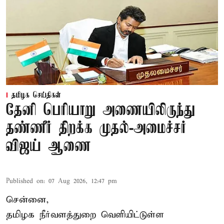
தமிழக செய்திகள்
தேனி பெரியாறு அணையிலிருந்து
தண்ணீர் திறக்க முதல்-அமைச்சர்
விஜய் ஆணை
Published on
:
07 Aug 2026, 12:47 pm
சென்னை,
தமிழக நீர்வளத்துறை வெளியிட்டுள்ள