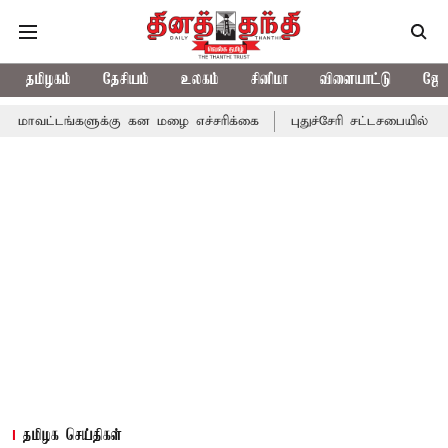
தமிழகம்
தேசியம்
உலகம்
சினிமா
விளையாட்டு
ஜோத
களுக்கு கன மழை எச்சரிக்கை
புதுச்சேரி சட்டசபையில் வரும் 24ம் த
தமிழக செய்திகள்