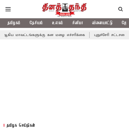
தமிழகம்
தேசியம்
உலகம்
சினிமா
விளையாட்டு
ஜோத
ட்டங்களுக்கு கன மழை எச்சரிக்கை
புதுச்சேரி சட்டசபையில் வரும் 2
தமிழக செய்திகள்