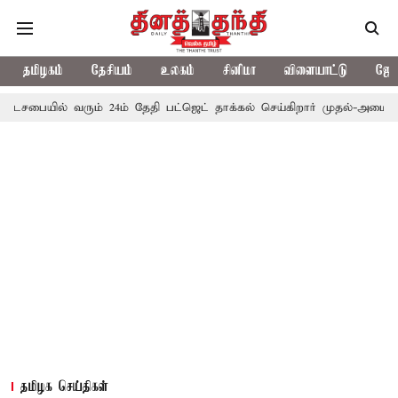
தமிழகம்
தேசியம்
உலகம்
சினிமா
விளையாட்டு
ஜோத
ில் வரும் 24ம் தேதி பட்ஜெட் தாக்கல் செய்கிறார் முதல்-அமைச்சர் ரங்கசாம
தமிழக செய்திகள்