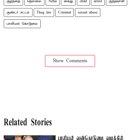
குழந்தை
நெல்லை
Nellai
கைது
child
arrest
குற்றவாளி
குண்டர் சட்டம்
Thug law
Criminal
sexual abuse
பாலியல் கொடுமை
Show Comments
Related Stories
பாலியல் வன்கொடுமை வழக்கில்