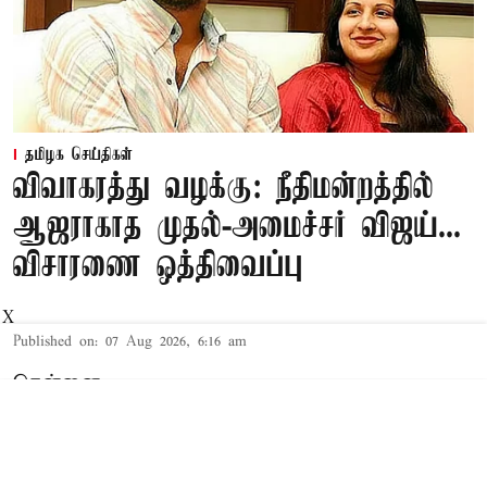
தமிழக செய்திகள்
விவாகரத்து வழக்கு: நீதிமன்றத்தில்
ஆஜராகாத முதல்-அமைச்சர் விஜய்...
விசாரணை ஒத்திவைப்பு
X
Published on
:
07 Aug 2026, 6:16 am
சென்னை,
தமிழக முதல்-அமைச்சர் விஜய் மற்றும் அவரது
மனைவி சங்கீதா தொடர்பான விவாகரத்து வழக்கு
செங்கல்பட்டு கோர்ட்டில் விசாரணையில் உள்ளது.