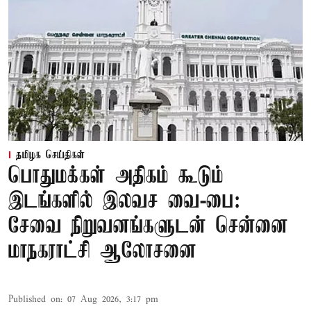
தமிழக செய்திகள்
பொதுமக்கள் அதிகம் கூடும்
இடங்களில் இலவச வை-பை:
சேவை நிறுவனங்களுடன் சென்னை
மாநகராட்சி ஆலோசனை
Published on
:
07 Aug 2026, 3:17 pm