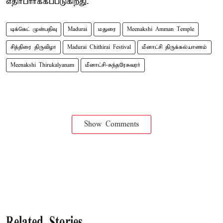
எதிர்பார்க்கப்படுகிறது.
டிக்கெட் முன்பதிவு
Madurai
மதுரை
Meenakshi Amman Temple
சித்திரை திருவிழா
Madurai Chithirai Festival
மீனாட்சி திருக்கல்யாணம்
Meenakshi Thirukalyanam
மீனாட்சி-சுந்தரேசுவரர்
Show Comments