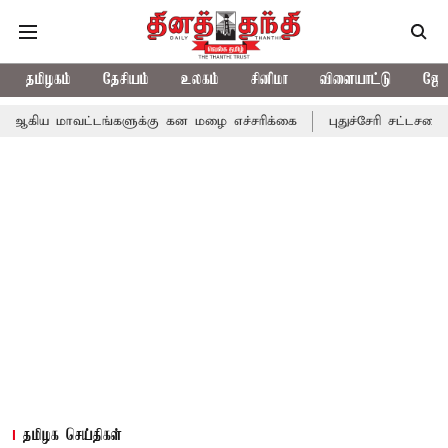
தமிழகம்
தேசியம்
உலகம்
சினிமா
விளையாட்டு
ஜோத
ட்டங்களுக்கு கன மழை எச்சரிக்கை
புதுச்சேரி சட்டசபையில் வரும் 
தமிழக செய்திகள்