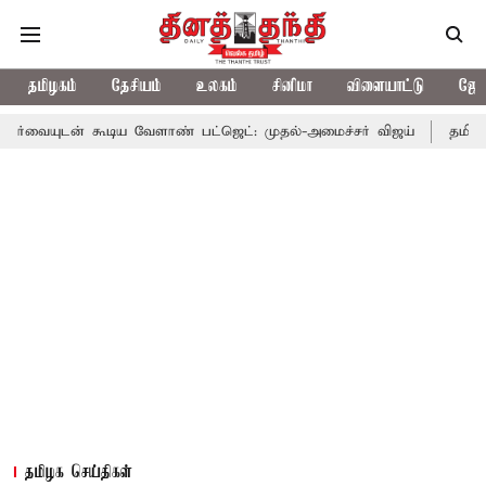
தமிழகம்
தேசியம்
உலகம்
சினிமா
விளையாட்டு
ஜோத
ூடிய வேளாண் பட்ஜெட்: முதல்-அமைச்சர் விஜய்
தமிழக அரசியலில் 
தமிழக செய்திகள்