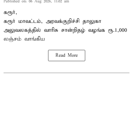
Published on
:
06 Aug 2026, 11:02 am
கரூர்,
கரூர்
மாவட்டம், அரவக்குறிச்சி தாலுகா
அலுவலகத்தில்
வாரிசு சான்றிதழ்
வழங்க ரூ.1,000
லஞ்சம் வாங்கிய
Read More