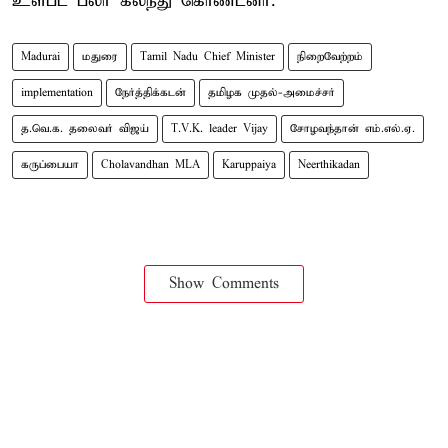
உள்பட பலர் கலந்து கொண்டனர்.
Madurai
மதுரை
Tamil Nadu Chief Minister
நிறைவேற்றம்
implementation
நேர்த்திக்கடன்
தமிழக முதல்-அமைச்சர்
த.வெ.க. தலைவர் விஜய்
T.V.K. leader Vijay
சோழவந்தான் எம்.எல்.ஏ.
கருப்பையா
Cholavandhan MLA
Karuppaiya
Neerthikadan
Show Comments