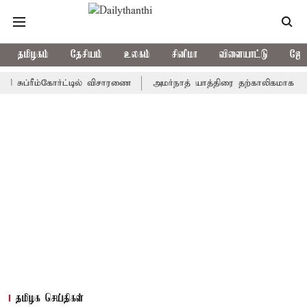
தமிழகம்
தேசியம்
உலகம்
சினிமா
விளையாட்டு
ஜோத
ரீம்கோர்ட்டில் விசாரணை
அமர்நாத் யாத்திரை தற்காலிகமாக நிறுத்தம்
தமிழக செய்திகள்