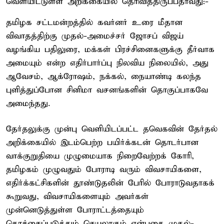
வெளியிட்டுள்ள அறிக்கையில் தெரிவித்திருப்பதாவது:-
தமிழக சட்டமன்றத்தில் கவர்னர் உரை மீதான
விவாதத்திற்கு முதல்-அமைச்சர் ஜோசப் விஜய்
வழங்கிய பதிலுரை, மக்கள் பிரச்சினைகளுக்கு தீர்வாக
அமையும் என்ற எதிர்பார்ப்பு நிலவிய நிலையில், அது
ஆவேசம், ஆக்ரோஷம், நக்கல், நையாண்டி கலந்த
புளித்துப்போன சினிமா வசனங்களின் தொகுப்பாகவே
அமைந்தது.
தேர்தலுக்கு முன்பு வெளியிடப்பட்ட தவெகவின் தேர்தல்
அறிக்கையில் இடம்பெற்ற பயிர்க்கடன் தொடர்பான
வாக்குறுதியை முழுமையாக நிறைவேற்றக் கோரி,
தமிழகம் முழுவதும் போராடி வரும் விவசாயிகளை,
எதிர்க்கட்சிகளின் தூண்டுதலின் பேரில் போராடுவதாகக்
கூறுவது, விவசாயிகளையும் அவர்கள்
முன்னெடுத்துள்ள போராட்டத்தையும்
கொச்சைப்படுத்தும் செயலாகும் என்பதை முதல்-