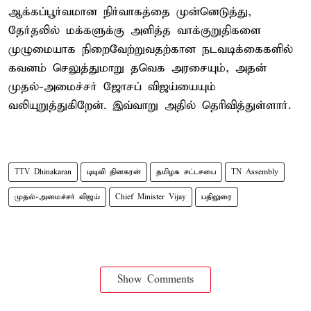
ஆக்கப்பூர்வமான நிர்வாகத்தை முன்னெடுத்து,
தேர்தலில் மக்களுக்கு அளித்த வாக்குறுதிகளை
முழுமையாக நிறைவேற்றுவதற்கான நடவடிக்கைகளில்
கவனம் செலுத்துமாறு தவெக அரசையும், அதன்
முதல்-அமைச்சர் ஜோசப் விஜய்யையும்
வலியுறுத்துகிறேன். இவ்வாறு அதில் தெரிவித்துள்ளார்.
TTV Dhinakaran
டிடிவி தினகரன்
தமிழக சட்டசபை
TN Assembly
முதல்-அமைச்சர் விஜய்
Chief Minister Vijay
பதிலுரை
Show Comments