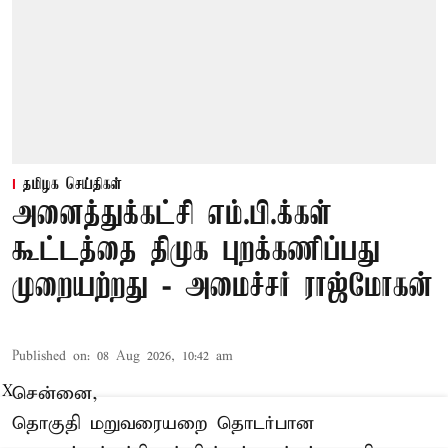
தமிழக செய்திகள்
அனைத்துக்கட்சி எம்.பி.க்கள்
கூட்டத்தை திமுக புறக்கணிப்பது
முறையற்றது - அமைச்சர் ராஜ்மோகன்
Published on
:
08 Aug 2026, 10:42 am
சென்னை,
X
தொகுதி மறுவரையறை தொடர்பான