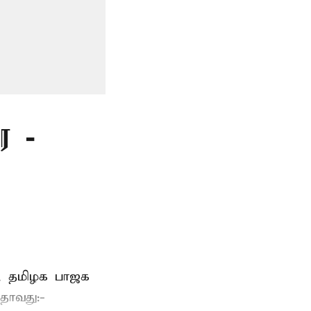
ை -
க, தமிழக பாஜக
பதாவது:-