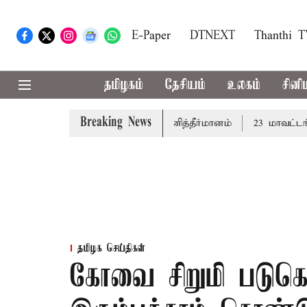
E-Paper
DTNEXT
Thanthi 
தமிழகம்
தேசியம்
உலகம்
சினி
Breaking News
்த்து: சட்டமன்றத்தில் நாளை தனித்தீர்மானம்
23 மாவட்டங்களி
தமிழக செய்திகள்
கோவை சிறுமி படுக