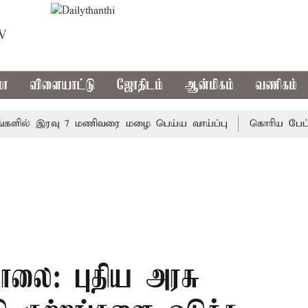
TV
மா
விளையாட்டு
ஜோதிடம்
ஆன்மிகம்
வணிகம்
ல் இரவு 7 மணிவரை மழை பெய்ய வாய்ப்பு
கொரிய பேட்மிண்டன
ொலை: புதிய அரசு