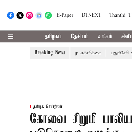
E-Paper
DTNEXT
Thanthi 
தமிழகம்
தேசியம்
உலகம்
சினி
Breaking News
ய மாவட்டங்களுக்கு கன மழை எச்சரிக்கை
புதுச்சேரி சட்டசப
தமிழக செய்திகள்
கோவை சிறுமி பாலி