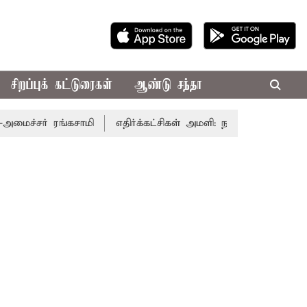
சிறப்புக் கட்டுரைகள்
ஆண்டு சந்தா
சர் ரங்கசாமி
எதிர்க்கட்சிகள் அமளி: நாடாளுமன்ற இரு அவைக