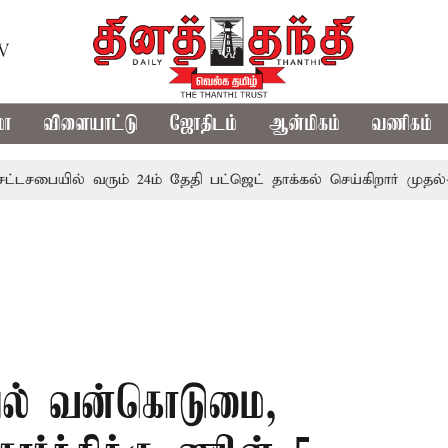
TV
மா
விளையாட்டு
ஜோதிடம்
ஆன்மிகம்
வணிகம்
ையில் வரும் 24ம் தேதி பட்ஜெட் தாக்கல் செய்கிறார் முதல்-அமைச்
யல் வன்கொடுமை,