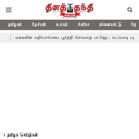
தமிழகம்
தேசியம்
உலகம்
சினிமா
விளையாட்டு
ஜோத
ளின் எதிர்பார்ப்பை பூர்த்தி செய்யாத பட்ஜெட்; எடப்பாடி பழனிசாமி
பட
தமிழக செய்திகள்