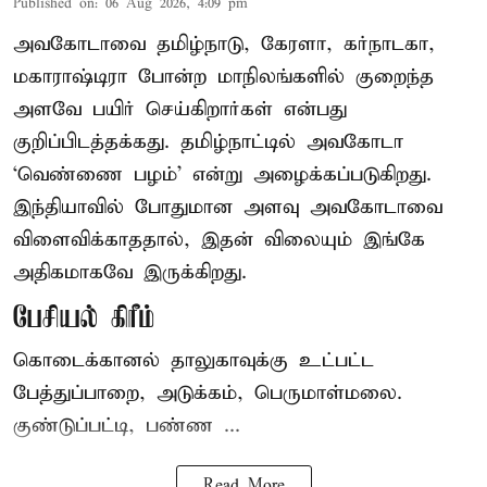
Published on
:
06 Aug 2026, 4:09 pm
அவகோடாவை தமிழ்நாடு, கேரளா, கர்நாடகா,
மகாராஷ்டிரா போன்ற மாநிலங்களில் குறைந்த
அளவே பயிர் செய்கிறார்கள் என்பது
குறிப்பிடத்தக்கது. தமிழ்நாட்டில் அவகோடா
‘வெண்ணை பழம்’ என்று அழைக்கப்படுகிறது.
இந்தியாவில் போதுமான அளவு அவகோடாவை
விளைவிக்காததால், இதன் விலையும் இங்கே
அதிகமாகவே இருக்கிறது.
பேசியல் கிரீம்
கொடைக்கானல் தாலுகாவுக்கு உட்பட்ட
பேத்துப்பாறை, அடுக்கம், பெருமாள்மலை.
குண்டுப்பட்டி, பண்ண ...
Read More