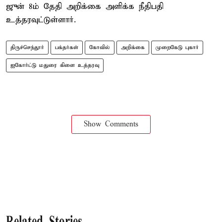
ஜுன் 8ம் தேதி அறிக்கை அளிக்க நீதிபதி
உத்தரவுட்டுள்ளார்.
திருச்செந்தூர்
பக்தர்கள்
கோவில்
அறிக்கை
முறைகேடு புகார்
ஐகோர்ட்டு மதுரை கிளை உத்தரவு
Show Comments