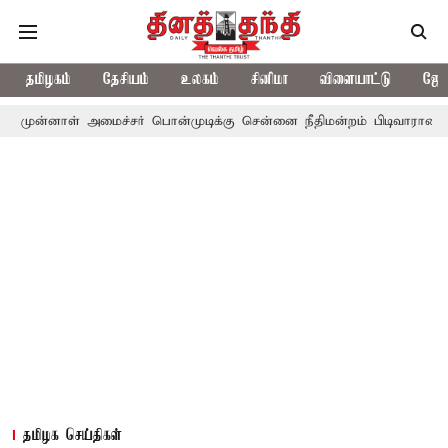
தமிழகம்
தேசியம்
உலகம்
சினிமா
விளையாட்டு
ஜோத
் அமைச்சர் பொன்முடிக்கு சென்னை நீதிமன்றம் பிடிவாராண்ட்
தொலைந
தமிழக செய்திகள்