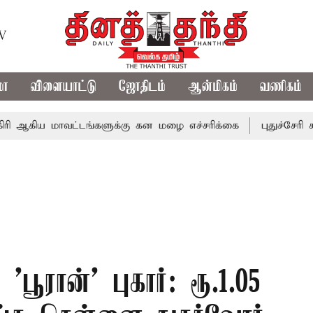
TV
மா
விளையாட்டு
ஜோதிடம்
ஆன்மிகம்
வணிகம்
மாவட்டங்களுக்கு கன மழை எச்சரிக்கை
புதுச்சேரி சட்டசபைய
பூரான்' புகார்: ரூ.1.05