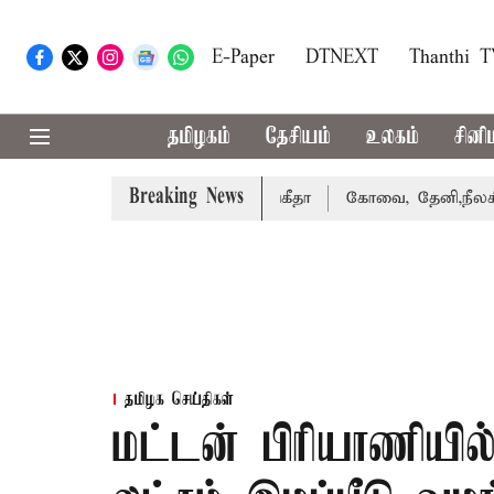
E-Paper
DTNEXT
Thanthi 
தமிழகம்
தேசியம்
உலகம்
சினி
Breaking News
ழக்கை வாபஸ் பெற்றார் சங்கீதா
கோவை, தேனி,நீலகிரி ஆகிய 
தமிழக செய்திகள்
மட்டன் பிரியாணியில் '