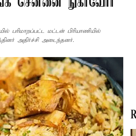
ங்க சென்னை நுகர்வோர்
ில் பரிமாறப்பட்ட மட்டன் பிரியாணியில்
்தினர் அதிர்ச்சி அடைந்தனர்.
R