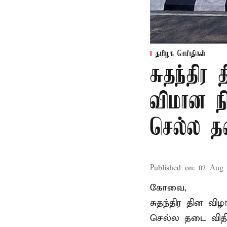
தமிழக செய்திகள்
சுதந்தி
விமான ந
செல்ல 
Published on
:
07 Aug 
கோவை,
சுதந்திர தின வ
செல்ல தடை விதிக