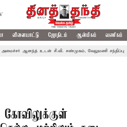
TV
மா
விளையாட்டு
ஜோதிடம்
ஆன்மிகம்
வணிகம்
் ஆனந்த் உடன் சி.வி. சண்முகம், வேலுமணி சந்திப்பு
மண் வ
ன் கோவிலுக்குள்