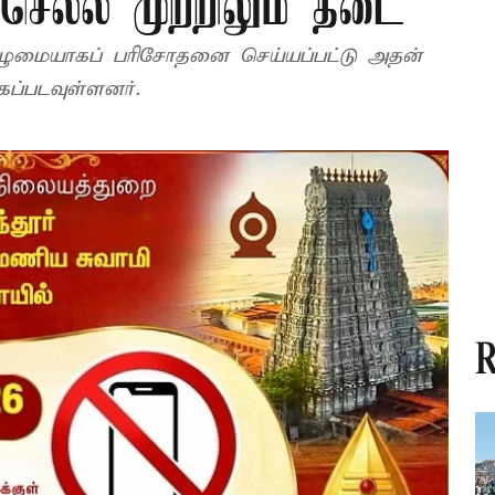
ெல்ல முற்றிலும் தடை
முழுமையாகப் பரிசோதனை செய்யப்பட்டு அதன்
கப்படவுள்ளனர்.
R