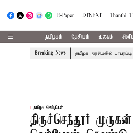
E-Paper
DTNEXT
Thanthi 
தமிழகம்
தேசியம்
உலகம்
சினி
Breaking News
தல்-அமைச்சர் விஜய்
தமிழக அரசியலில் பரபரப்பு; அமைச்சர
தமிழக செய்திகள்
திருச்செந்தூர் முருக