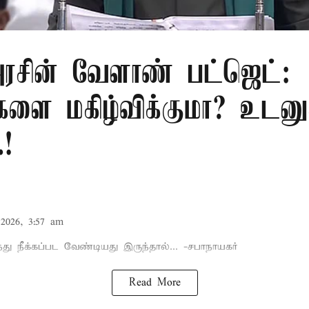
சின் வேளாண் பட்ஜெட்:
களை மகிழ்விக்குமா? உடனு
.!
2026, 3:57 am
்து நீக்கப்பட வேண்டியது இருந்தால்... -சபாநாயகர்
Read More