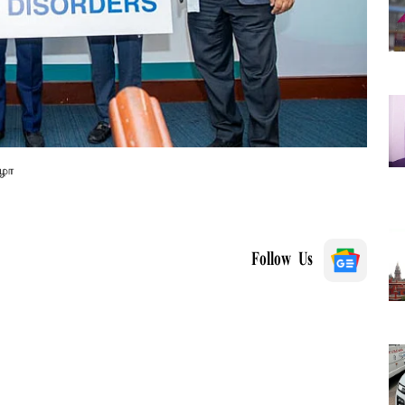
ிழா
Follow Us