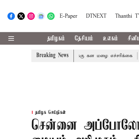
E-Paper
DTNEXT
Thanthi 
தமிழகம்
தேசியம்
உலகம்
சினி
Breaking News
லகிரி ஆகிய மாவட்டங்களுக்கு கன மழை எச்சரிக்கை
புதுச்
தமிழக செய்திகள்
சென்னை அப்போலோவில