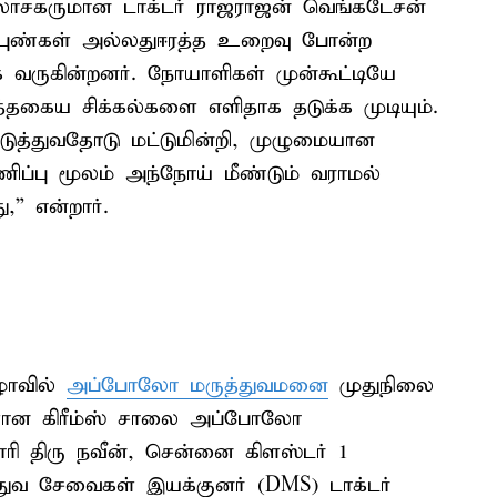
லோசகருமான டாக்டர் ராஜராஜன் வெங்கடேசன்
புண்கள் அல்லதுஈரத்த உறைவு போன்ற
ாக வருகின்றனர். நோயாளிகள் முன்கூட்டியே
்தகைய சிக்கல்களை எளிதாக தடுக்க முடியும்.
ுத்துவதோடு மட்டுமின்றி, முழுமையான
ப்பு மூலம் அந்நோய் மீண்டும் வராமல்
,” என்றார்.
ழாவில்
அப்போலோ மருத்துவமனை
முதுநிலை
ர்களான கிரீம்ஸ் சாலை அப்போலோ
 திரு நவீன், சென்னை கிளஸ்டர் 1
வ சேவைகள் இயக்குனர் (DMS) டாக்டர்