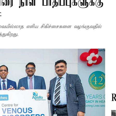
ிரை நாள பாதிப்புகளுக்கு
ை
ையில்லாத எளிய சிகிச்சைகளை வழங்குவதில்
துகிறது.
R