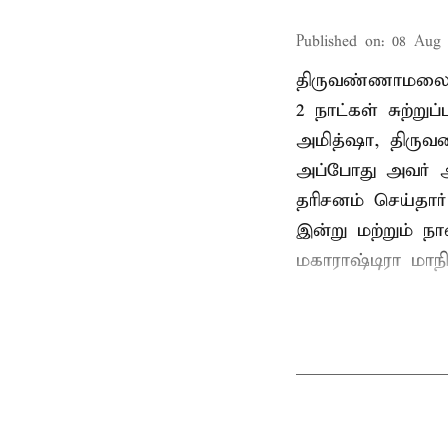
Published on
:
08 Aug 
திருவண்ணாமலை
2 நாட்கள் சுற்
அமித்ஷா, திரு
அப்போது அவர் 
தரிசனம் செய்தார
இன்று மற்றும் ந
மகாராஷ்டிரா மாநில