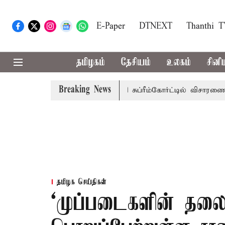
E-Paper
DTNEXT
Thanthi 
தமிழகம்
தேசியம்
உலகம்
சினி
Breaking News
சுப்பணி வழக்கு; வரும் 14ம்தேதி சுப்ரீம்கோர்ட்டில் விசாரணை
தமிழக செய்திகள்
‘முப்படைகளின் தல