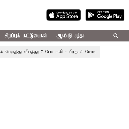
சிறப்புக் கட்டுரைகள்
ஆண்டு சந்தா
ருந்து விபத்து; 7 பேர் பலி - பிரதமர் மோடி இரங்கல்
தொகுதி