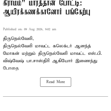
கிராமம்" மாரத்தான் போட்டி:
ஆயிரக்கணக்கானோர் பங்கேற்பு
Published on
:
09 Aug 2026, 9:02 am
திருநெல்வேலி,
திருநெல்வேலி
மாவட்ட கலெக்டர் ஆனந்த்
மோகன் மற்றும் திருநெல்வேலி மாவட்ட எஸ்.பி.
விஷ்வேஷ் பா.சாஸ்திரி ஆகியோர் இணைந்து
போதை
Read More