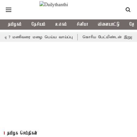
தமிழகம்
தேசியம்
உலகம்
சினிமா
விளையாட்டு
ஜோத
ு 7 மணிவரை மழை பெய்ய வாய்ப்பு
கொரிய பேட்மிண்டன் இறுதி போட்ட
தமிழக செய்திகள்