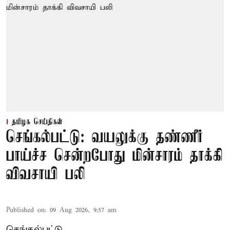
தமிழக செய்திகள்
செங்கல்பட்டு: வயலுக்கு தண்ணீர்
பாய்ச்ச சென்றபோது மின்சாரம் தாக்கி
விவசாயி பலி
Published on
:
09 Aug 2026, 9:57 am
செங்கல்பட்டு,