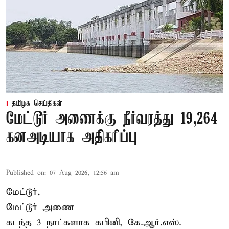
தமிழக செய்திகள்
மேட்டூர் அணைக்கு நீர்வரத்து 19,264
கனஅடியாக அதிகரிப்பு
Published on
:
07 Aug 2026, 12:56 am
மேட்டூர்,
மேட்டூர் அணை
கடந்த 3 நாட்களாக கபினி, கே.ஆர்.எஸ்.