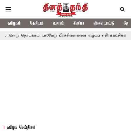
தமிழகம்
தேசியம்
உலகம்
சினிமா
விளையாட்டு
ஜோத
ொடக்கம்: பல்வேறு பிரச்சினைகளை எழுப்ப எதிர்க்கட்சிகள் திட்டம்
தமிழக செய்திகள்