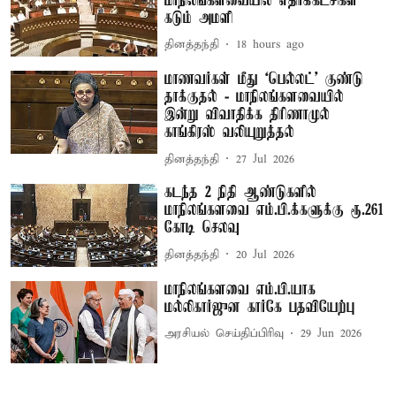
மாநிலங்களவையில் எதிர்க்கட்சிகள்
கடும் அமளி
தினத்தந்தி
18 hours ago
மாணவர்கள் மீது ‘பெல்லட்’ குண்டு
தாக்குதல் - மாநிலங்களவையில்
இன்று விவாதிக்க திரிணாமுல்
காங்கிரஸ் வலியுறுத்தல்
தினத்தந்தி
27 Jul 2026
கடந்த 2 நிதி ஆண்டுகளில்
மாநிலங்களவை எம்.பி.க்களுக்கு ரூ.261
கோடி செலவு
தினத்தந்தி
20 Jul 2026
மாநிலங்களவை எம்.பி.யாக
மல்லிகார்ஜுன கார்கே பதவியேற்பு
அரசியல் செய்திப்பிரிவு
29 Jun 2026