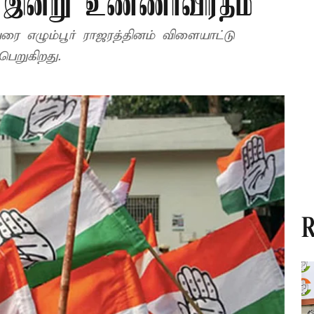
ர் இன்று உண்ணாவிரதம்
எழும்பூர் ராஜரத்தினம் விளையாட்டு
ெறுகிறது.
R