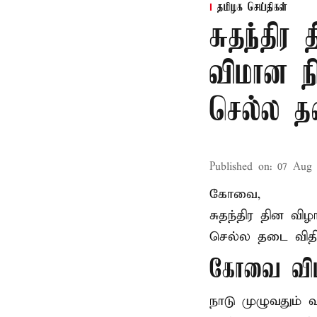
தமிழக செய்திகள்
சுதந்தி
விமான ந
செல்ல 
Published on
:
07 Aug 
கோவை,
சுதந்திர தின வ
செல்ல தடை விதிக
கோவை விம
நாடு முழுவதும்