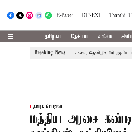
E-Paper
DTNEXT
Thanthi 
தமிழகம்
தேசியம்
உலகம்
சினி
Breaking News
் பெற்றார் சங்கீதா
கோவை, தேனி,நீலகிரி ஆகிய மாவட்டங்க
தமிழக செய்திகள்
மத்திய அரசை கண்டி