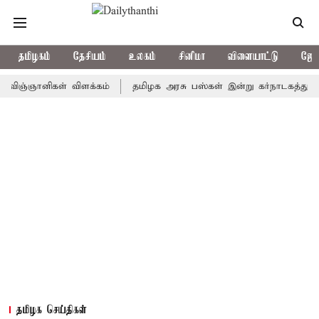
தமிழகம்
தேசியம்
உலகம்
சினிமா
விளையாட்டு
ஜோத
ஞானிகள் விளக்கம்
தமிழக அரசு பஸ்கள் இன்று கர்நாடகத்துக்கு செல்ல
தமிழக செய்திகள்