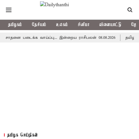
தமிழகம்
தேசியம்
உலகம்
சினிமா
விளையாட்டு
ஜோத
ை படைக்க வாய்ப்பு... இன்றைய ராசிபலன் 08.08.2026
தமிழகத்தில் 
தமிழக செய்திகள்