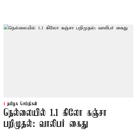
தமிழக செய்திகள்
நெல்லையில் 1.1 கிலோ கஞ்சா
பறிமுதல்: வாலிபர் கைது