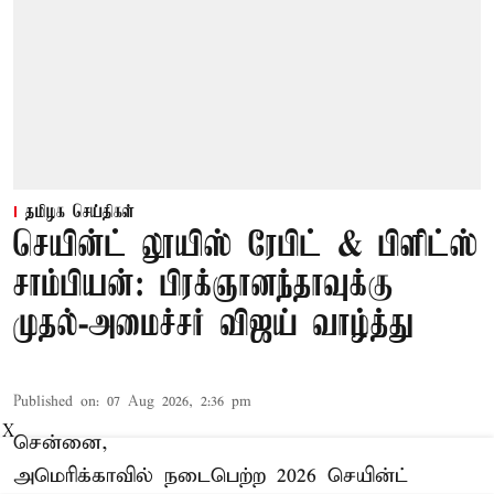
தமிழக செய்திகள்
செயின்ட் லூயிஸ் ரேபிட் & பிளிட்ஸ்
சாம்பியன்: பிரக்ஞானந்தாவுக்கு
முதல்-அமைச்சர் விஜய் வாழ்த்து
Published on
:
07 Aug 2026, 2:36 pm
X
சென்னை,
அமெரிக்காவில் நடைபெற்ற 2026 செயின்ட்