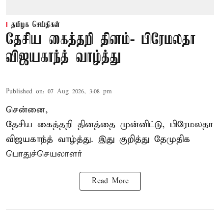
தமிழக செய்திகள்
தேசிய கைத்தறி தினம்- பிரேமலதா
விஜயகாந்த் வாழ்த்து
Published on
:
07 Aug 2026, 3:08 pm
சென்னை,
தேசிய கைத்தறி தினத்தை
முன்னிட்டு, பிரேமலதா
விஜயகாந்த் வாழ்த்து. இது குறித்து தேமுதிக
பொதுச்செயலாளர்
Read More