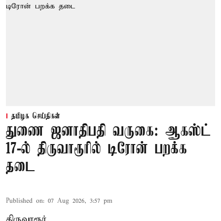
தமிழக செய்திகள்
துணை ஜனாதிபதி வருகை: ஆகஸ்ட்
17-ல் திருவாரூரில் டிரோன் பறக்க
தடை
Published on
:
07 Aug 2026, 3:57 pm
திருவாரூர்,