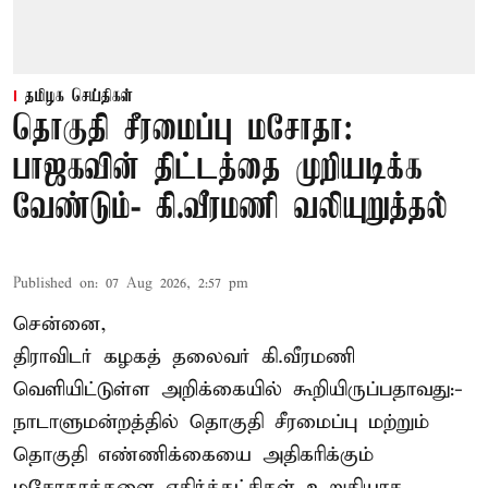
தமிழக செய்திகள்
தொகுதி சீரமைப்பு மசோதா:
பாஜகவின் திட்டத்தை முறியடிக்க
வேண்டும்- கி.வீரமணி வலியுறுத்தல்
Published on
:
07 Aug 2026, 2:57 pm
சென்னை,
திராவிடர் கழகத் தலைவர் கி.வீரமணி
வெளியிட்டுள்ள அறிக்கையில் கூறியிருப்பதாவது:-
நாடாளுமன்றத்தில் தொகுதி சீரமைப்பு மற்றும்
தொகுதி எண்ணிக்கையை அதிகரிக்கும்
மசோதாக்களை எதிர்க்கட்சிகள் உறுதியாக