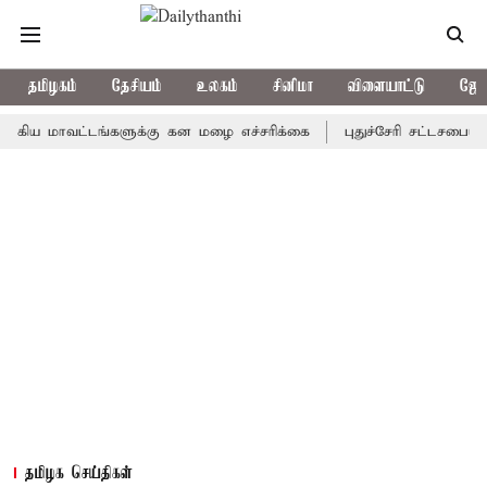
தமிழகம்
தேசியம்
உலகம்
சினிமா
விளையாட்டு
ஜோத
மாவட்டங்களுக்கு கன மழை எச்சரிக்கை
புதுச்சேரி சட்டசபையில் வரு
தமிழக செய்திகள்