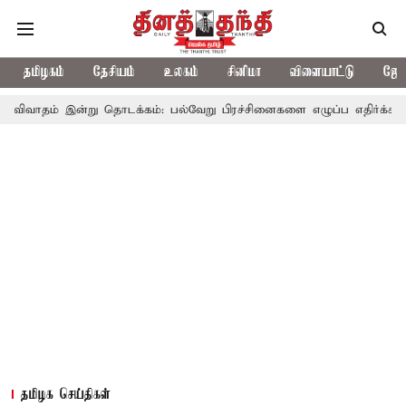
தமிழகம்
தேசியம்
உலகம்
சினிமா
விளையாட்டு
ஜோத
்று தொடக்கம்: பல்வேறு பிரச்சினைகளை எழுப்ப எதிர்க்கட்சிகள் திட்டம்
தமிழக செய்திகள்