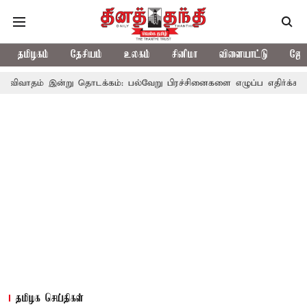
தமிழகம்
தேசியம்
உலகம்
சினிமா
விளையாட்டு
ஜோத
்று தொடக்கம்: பல்வேறு பிரச்சினைகளை எழுப்ப எதிர்க்கட்சிகள் திட்டம்
தமிழக செய்திகள்