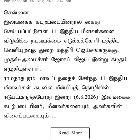
Published on
:
06 Aug 2026, 2:47 pm
சென்னை,
இலங்கைக் கடற்படையினரால் கைது
செய்யப்பட்டுள்ள 11 இந்திய மீனவர்களை
விடுவிக்க நடவடிக்கை எடுக்கக்கோரி மத்திய
வெளியுறவுத் துறை மந்திரி ஜெய்சங்கருக்கு,
முதல்-அமைச்சர் ஜோசப் விஜய் இன்று கடிதம்
எழுதியுள்ளார்.
ராமநாதபுரம் மாவட்டத்தைச் சேர்ந்த 11 இந்திய
மீனவர்கள் கடலில் மீன்பிடித் தொழிலில்
ஈடுபட்டிருந்தபோது இன்று (6.8.2026) இலங்கைக்
கடற்படையினர், மீனவர்களையும் அவர்களின்
விசைப்படகையும் ...
Read More