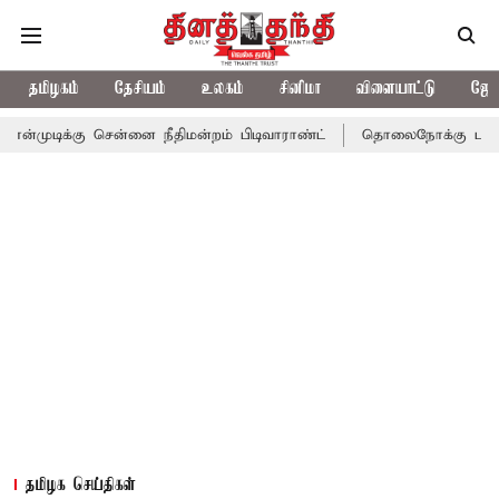
தமிழகம்
தேசியம்
உலகம்
சினிமா
விளையாட்டு
ஜோத
ு சென்னை நீதிமன்றம் பிடிவாராண்ட்
தொலைநோக்கு பார்வையுடன் கூட
தமிழக செய்திகள்