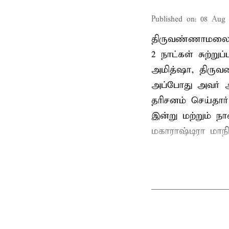
Published on
:
08 Aug 
திருவண்ணாமலை
2 நாட்கள் சுற்
அமித்ஷா, திரு
அப்போது அவர் 
தரிசனம் செய்தார
இன்று மற்றும் ந
மகாராஷ்டிரா மாநில