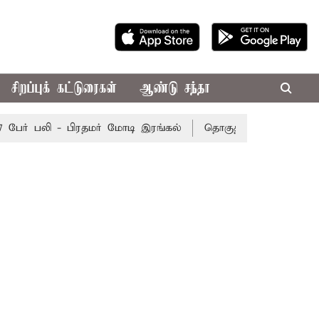
சிறப்புக் கட்டுரைகள்
ஆண்டு சந்தா
ர் பலி - பிரதமர் மோடி இரங்கல்
தொகுதி மறுவரையறை நடந்த