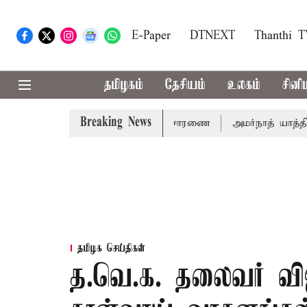
E-Paper
DTNEXT
Thanthi 
தமிழகம்
தேசியம்
உலகம்
சினி
Breaking News
் 14ம்தேதி சுப்ரீம்கோர்ட்டில் விசாரணை
அமர்நாத் யாத்திரை த
தமிழக செய்திகள்
த.வெ.க. தலைவர் வி