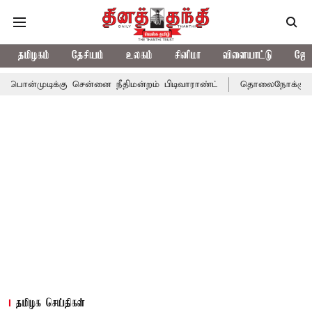
தமிழகம்
தேசியம்
உலகம்
சினிமா
விளையாட்டு
ஜோத
்கு சென்னை நீதிமன்றம் பிடிவாராண்ட்
தொலைநோக்கு பார்வையுடன் க
தமிழக செய்திகள்