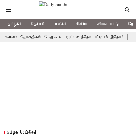
தமிழகம்
தேசியம்
உலகம்
சினிமா
விளையாட்டு
ஜோத
ை தொகுதிகள் 59 ஆக உயரும்: உத்தேச பட்டியல் இதோ!
முதல்-அமை
தமிழக செய்திகள்