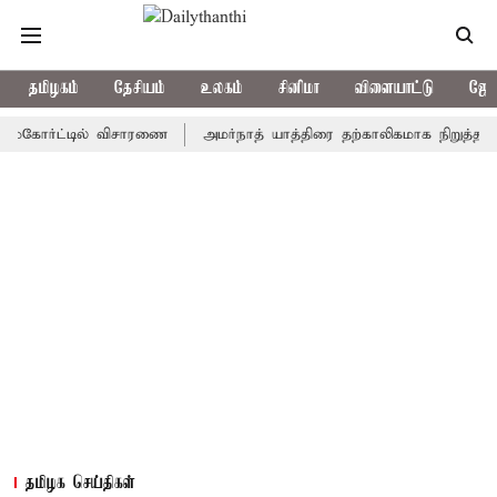
தமிழகம்
தேசியம்
உலகம்
சினிமா
விளையாட்டு
ஜோத
ோர்ட்டில் விசாரணை
அமர்நாத் யாத்திரை தற்காலிகமாக நிறுத்தம்
இம
தமிழக செய்திகள்