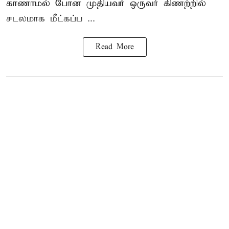
காணாமல் போன
முதியவர்
ஒருவர் கிணற்றில்
சடலமாக மீட்கப்ப ...
Read More