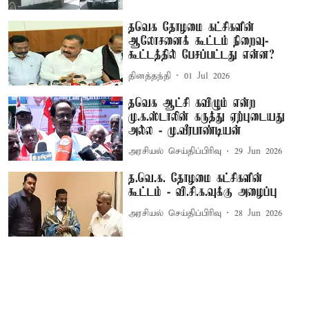
தவெக தோழமை கட்சிகளின்
ஆலோசனைக் கூட்டம் நிறைவு-
கூட்டத்தில் பேசப்பட்டது என்ன?
தினத்தந்தி
01 Jul 2026
தவெக ஆட்சி கவிழும் என்ற
மு.க.ஸ்டாலின் கருத்து ஏற்புடையது
அல்ல - மு.வீரபாண்டியன்
அரசியல் செய்திப்பிரிவு
29 Jun 2026
த.வெ.க. தோழமை கட்சிகளின்
கூட்டம் - வி.சி.க.வுக்கு அழைப்பு
அரசியல் செய்திப்பிரிவு
28 Jun 2026