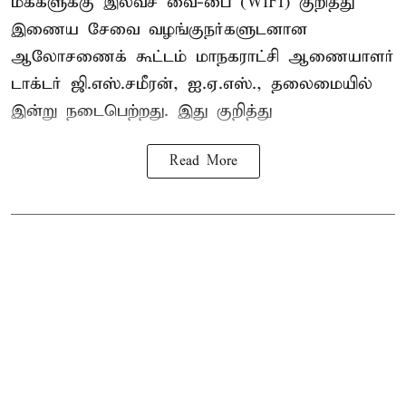
மக்களுக்கு இலவச வை-பை (WIFI) குறித்து
இணைய சேவை வழங்குநர்களுடனான
ஆலோசணைக் கூட்டம் மாநகராட்சி ஆணையாளர்
டாக்டர் ஜி.எஸ்.சமீரன், ஐ.ஏ.எஸ்., தலைமையில்
இன்று நடைபெற்றது. இது குறித்து
Read More