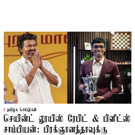
தமிழக செய்திகள்
செயின்ட் லூயிஸ் ரேபிட் & பிளிட்ஸ்
சாம்பியன்: பிரக்ஞானந்தாவுக்கு