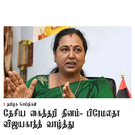
தமிழக செய்திகள்
தேசிய கைத்தறி தினம்- பிரேமலதா
விஜயகாந்த் வாழ்த்து