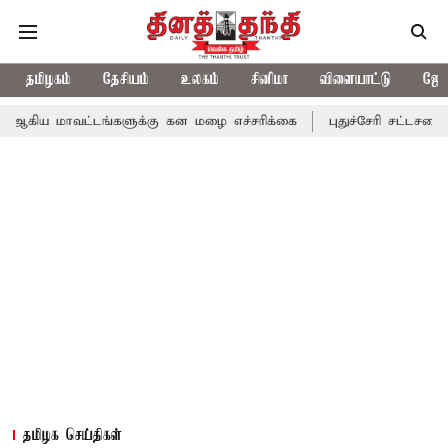
தமிழகம்
தேசியம்
உலகம்
சினிமா
விளையாட்டு
ஜோத
ட்டங்களுக்கு கன மழை எச்சரிக்கை
புதுச்சேரி சட்டசபையில் வரும் 
தமிழக செய்திகள்