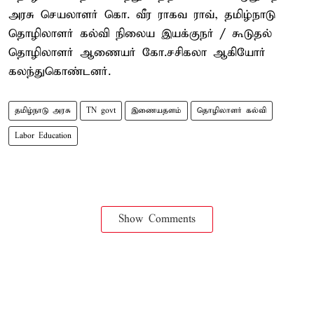
அரசு செயலாளர் கொ. வீர ராகவ ராவ், தமிழ்நாடு
தொழிலாளர் கல்வி நிலைய இயக்குநர் / கூடுதல்
தொழிலாளர் ஆணையர் கோ.சசிகலா ஆகியோர்
கலந்துகொண்டனர்.
தமிழ்நாடு அரசு
TN govt
இணையதளம்
தொழிலாளர் கல்வி
Labor Education
Show Comments