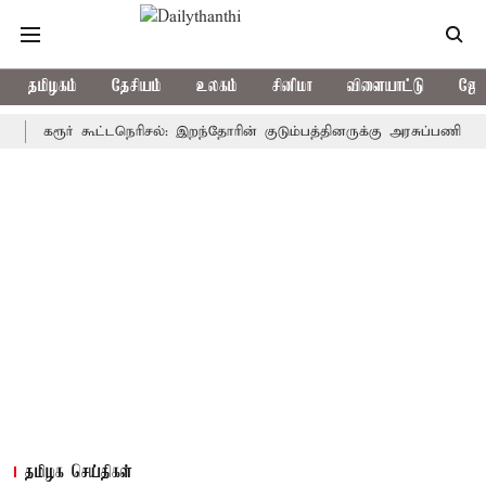
தமிழகம்
தேசியம்
உலகம்
சினிமா
விளையாட்டு
ஜோத
கரூர் கூட்டநெரிசல்: இறந்தோரின் குடும்பத்தினருக்கு அரசுப்பணி வழக்கு; வ
தமிழக செய்திகள்