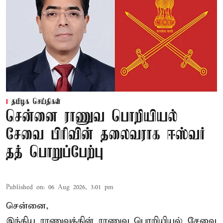
தமிழக செய்திகள்
சென்னை ராணுவ பொறியியல்
சேவை பிரிவின் தலைவராக ஈஸ்வர்
தத் பொறுப்பேற்பு
Published on
:
06 Aug 2026, 3:01 pm
சென்னை,
இந்திய ராணுவத்தின் ராணுவ பொறியியல் சேவை