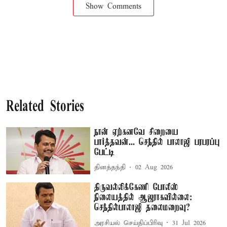
Show Comments
Related Stories
நான் ஏற்கனவே சிறையை
பார்த்தவன்... செந்தில் பாலாஜி பரபரப்பு
பேட்டி
தினத்தந்தி
02 Aug 2026
திருவல்லிக்கேணி போலீஸ்
நிலையத்தில் ஆஜராகவில்லை:
செந்தில்பாலாஜி தலைமறைவு?
அரசியல் செய்திப்பிரிவு
31 Jul 2026