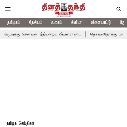
தமிழகம்
தேசியம்
உலகம்
சினிமா
விளையாட்டு
ஜோத
 சென்னை நீதிமன்றம் பிடிவாராண்ட்
தொலைநோக்கு பார்வையுடன் கூடி
தமிழக செய்திகள்