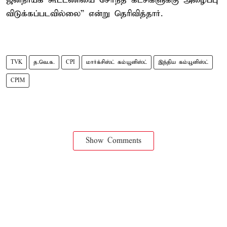
ஜனநாயக கூட்டணியை சேர்ந்த கட்சிகளுக்கு அழைப்பு
விடுக்கப்படவில்லை” என்று தெரிவித்தார்.
TVK
த.வெ.க.
CPI
மார்க்சிஸ்ட் கம்யூனிஸ்ட்
இந்திய கம்யூனிஸ்ட்
CPIM
Show Comments