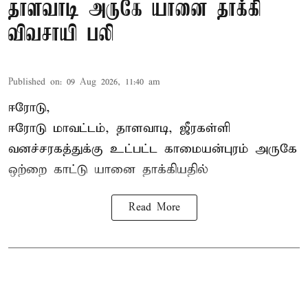
தாளவாடி அருகே யானை தாக்கி
விவசாயி பலி
Published on
:
09 Aug 2026, 11:40 am
ஈரோடு,
ஈரோடு மாவட்டம்,
தாளவாடி
, ஜீரகள்ளி
வனச்சரகத்துக்கு உட்பட்ட காமையன்புரம் அருகே
ஒற்றை காட்டு
யானை தாக்கி
யதில்
Read More