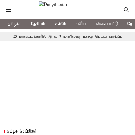
தமிழகம்
தேசியம்
உலகம்
சினிமா
விளையாட்டு
ஜோத
23 மாவட்டங்களில் இரவு 7 மணிவரை மழை பெய்ய வாய்ப்பு
கொரிய ப
தமிழக செய்திகள்