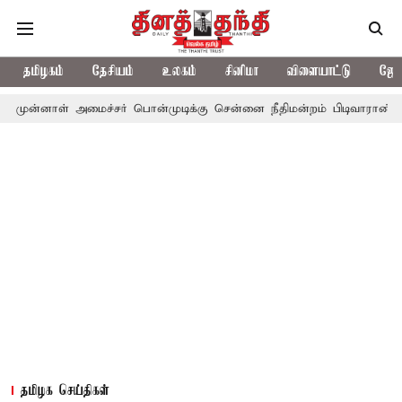
தமிழகம்
தேசியம்
உலகம்
சினிமா
விளையாட்டு
ஜோத
 அமைச்சர் பொன்முடிக்கு சென்னை நீதிமன்றம் பிடிவாராண்ட்
தொலைந
தமிழக செய்திகள்