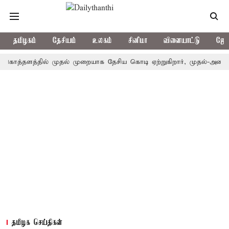
தமிழகம்
தேசியம்
உலகம்
சினிமா
விளையாட்டு
ஜோத
்தளத்தில் முதல் முறையாக தேசிய கொடி ஏற்றுகிறார், முதல்-அமைச்சர் வி
தமிழக செய்திகள்