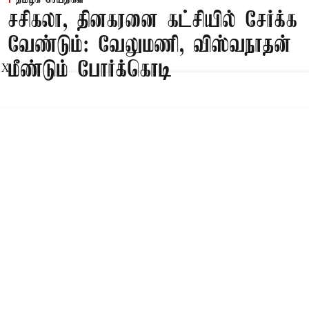
சசிகலா, தினகரனை கட்சியில் சேர்க்க
வேண்டும்: வேலுமணி, விஸ்வநாதன்
மீண்டும் போர்க்கொடி
X
Published on
:
09 Aug 2026, 8:47 am
சென்னை,
சசிகலா, தினகரனை கட்சியில் சேர்க்க வேண்டும்,
அவர்களின் பேசி கட்சியை பலத்தப்படுத்த
வேண்டும் என பழனிசாமிக்கு வேலுமணி,
விஸ்வநாதன் ஆகியோர் இணைந்து கடிதம் எழுதி
உள்ளனர்.
Read More