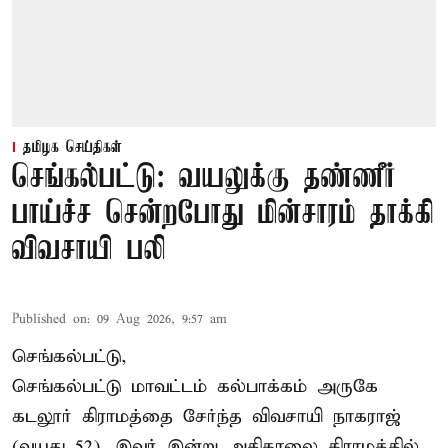
தமிழக செய்திகள்
செங்கல்பட்டு: வயலுக்கு தண்ணீர்
பாய்ச்ச சென்றபோது மின்சாரம் தாக்கி
விவசாயி பலி
Published on
:
09 Aug 2026, 9:57 am
செங்கல்பட்டு,
செங்கல்பட்டு
மாவட்டம் கல்பாக்கம் அருகே
கடலூர் கிராமத்தை சேர்ந்த விவசாயி நாகராஜ்
(வயது 52). இவர் இன்று அதிகாலை கிராமத்தில்