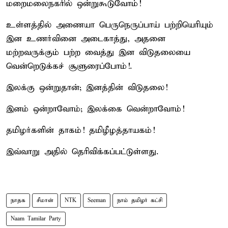
மறைமலைநகரில் ஒன்றுகூடுவோம்!
உள்ளத்தில் அணையா பெருநெருப்பாய் பற்றியெரியும்
இன உணர்வினை அடைகாத்து, அதனை
மற்றவருக்கும் பற்ற வைத்து இன விடுதலையை
வென்றெடுக்கச் சூளுரைப்போம்!.
இலக்கு ஒன்றுதான்; இனத்தின் விடுதலை!
இனம் ஒன்றாவோம்; இலக்கை வென்றாவோம்!
தமிழர்களின் தாகம்! தமிழீழத்தாயகம்!
இவ்வாறு அதில் தெரிவிக்கப்பட்டுள்ளது.
நாதக
சீமான்
NTK
Seeman
நாம் தமிழர் கட்சி
Naam Tamilar Party