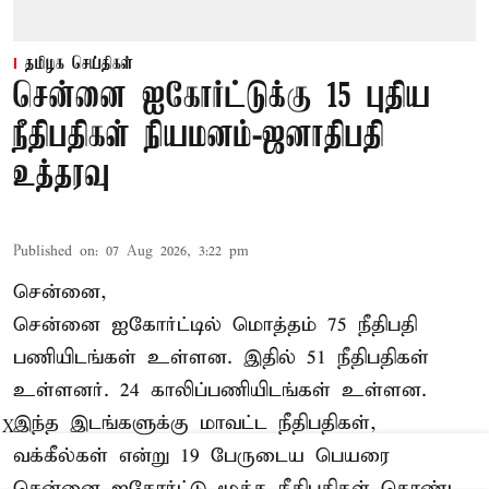
தமிழக செய்திகள்
சென்னை ஐகோர்ட்டுக்கு 15 புதிய
நீதிபதிகள் நியமனம்-ஜனாதிபதி
உத்தரவு
Published on
:
07 Aug 2026, 3:22 pm
சென்னை,
சென்னை ஐகோர்ட்டில் மொத்தம் 75 நீதிபதி
பணியிடங்கள் உள்ளன. இதில் 51 நீதிபதிகள்
உள்ளனர். 24 காலிப்பணியிடங்கள் உள்ளன.
இந்த இடங்களுக்கு மாவட்ட நீதிபதிகள்,
X
வக்கீல்கள் என்று 19 பேருடைய பெயரை
சென்னை ஐகோர்ட்டு மூத்த நீதிபதிகள் கொண்ட