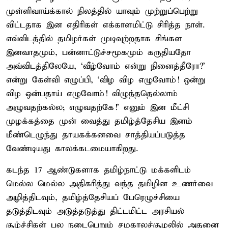
முள்ளிவாய்க்கால் நிலத்தில் யாவும் முற்றுப்பெற்று
விட்டதாக இன எதிரிகள் எக்காளமிட்டு சிரித்த நாள்.
எவ்விடத்தில் தமிழர்கள் முடிவுற்றதாக சிங்கள
இனவாதமும், பன்னாட்டுச்சமூகமும் கருதியதோ
அவ்விடத்திலேயே, ‘வீழ்வோம் என்று நினைத்தீரோ?’
என்று கேள்வி எழுப்பி, ‘விழ விழ எழுவோம்! ஒன்று
விழ ஒன்பதாய் எழுவோம்! விழுந்ததெல்லாம்
அழுவதற்கல்ல; எழுவதற்கே!’ எனும் இன மீட்சி
முழக்கத்தை முன் வைத்து தமிழ்த்தேசிய இனம்
மீண்டெழுந்து தாயகக்கனவை சாத்தியப்படுத்த
வேண்டியது காலக்கடமையாகிறது.
கடந்த 17 ஆண்டுகளாக தமிழ்நாட்டு மக்களிடம்
மெல்ல மெல்ல அதிகரித்து வந்த தமிழின உணர்வை
அழித்திடவும், தமிழ்த்தேசியப் பேரெழுச்சியை
தடுத்திடவும் அடுத்தடுத்து திட்டமிட்ட அரசியல்
சூழ்ச்சிகள் பல நடைபெறும் சமகாலச்சூழலில் அதனை