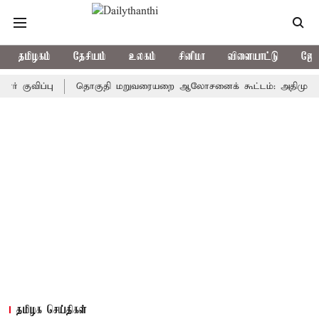
தமிழகம்
தேசியம்
உலகம்
சினிமா
விளையாட்டு
ஜோத
ப்பு
தொகுதி மறுவரையறை ஆலோசனைக் கூட்டம்: அதிமுக எம்பிக்கள்
தமிழக செய்திகள்