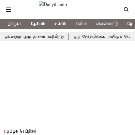
தமிழகம்
தேசியம்
உலகம்
சினிமா
விளையாட்டு
ஜோத
ுங்காற்று குழு நாளை கூடுகிறது
ஒரு தேர்தலில்கூட அதிமுக வெற்றிபெற
தமிழக செய்திகள்