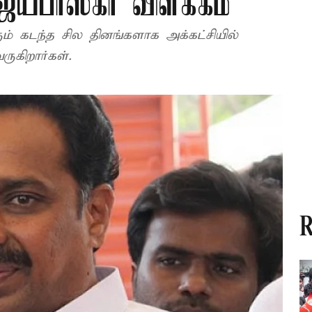
ிஜயபாஸ்கர் விளக்கம்
ும் கடந்த சில தினங்களாக அக்கட்சியில்
ுகிறார்கள்.
R