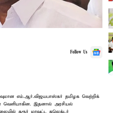
Follow Us
.வுமான எம்.ஆர்.விஜயபாஸ்கர் தமிழக வெற்றிக்
் வௌியாகின. இதனால் அரசியல்
நிலையில் கரூர் மாவட்ட கலெக்டர்