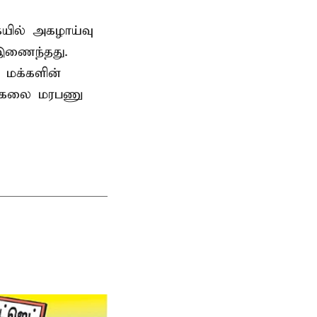
ையில் அகழாய்வு
 இணைந்தது.
 மக்களின்
பல்கலை மரபணு