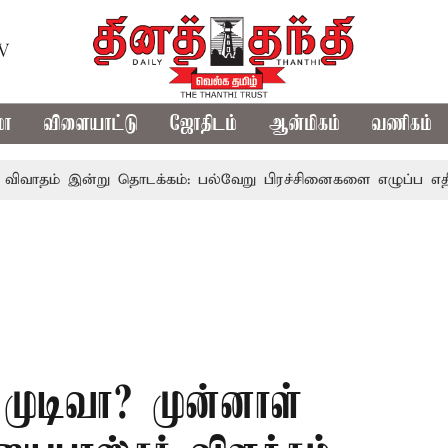
TV
மா
விளையாட்டு
ஜோதிடம்
ஆன்மிகம்
வணிகம்
ன்று தொடக்கம்: பல்வேறு பிரச்சினைகளை எழுப்ப எதிர்க்கட்சிகள்
ுடிவா? முன்னாள்