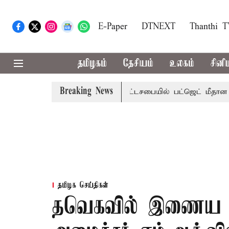
E-Paper
DTNEXT
Thanthi 
தமிழகம்
தேசியம்
உலகம்
சினி
Breaking News
ற்றமா?, தடுமாற்றமா?
சட்டசபையில் பட்ஜெட் மீதான விவாதம் இ
தமிழக செய்திகள்
தவெகவில் இணைய ம