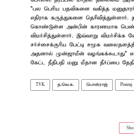
"பல பெரிய பதவிகளை வகித்த மனுதாரர்
எதிராக கருத்துகளை தெரிவித்துள்ளார். 
கொண்டுள்ள அன்பின் காரணமாக பெண்க
விமர்சித்துள்ளார். இவ்வாறு விமர்சிக
சர்ச்சைக்குரிய பேட்டி சமூக வலைதளத்த
அதனால் முன்ஜாமீன் வழங்கக்கூடாது" என
கேட்ட நீதிபதி மனு மீதான தீர்ப்பை தேதி
TVK
த.வெ.க.
பொன்ராஜ்
Ponraj
Sh