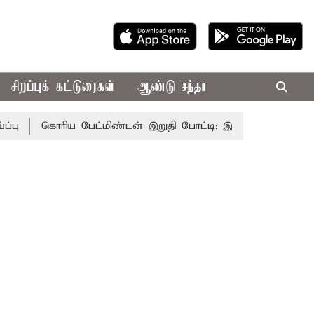
சிறப்புக் கட்டுரைகள்
ஆண்டு சந்தா
கொரிய பேட்மிண்டன் இறுதி போட்டி; இந்திய வீராங்கனை சாம்ப