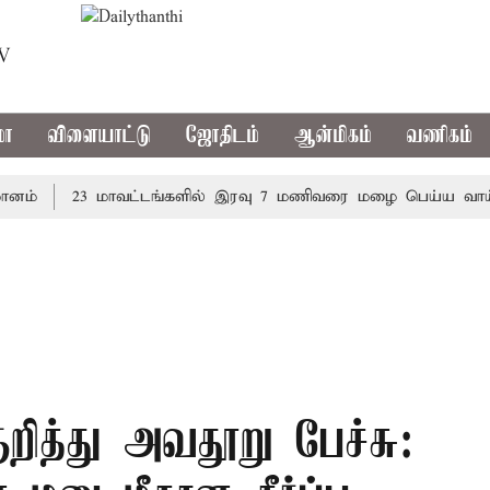
TV
மா
விளையாட்டு
ஜோதிடம்
ஆன்மிகம்
வணிகம்
23 மாவட்டங்களில் இரவு 7 மணிவரை மழை பெய்ய வாய்ப்பு
றித்து அவதூறு பேச்சு: