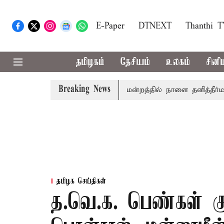
E-Paper
DTNEXT
Thanthi 
தமிழகம்
தேசியம்
உலகம்
சினி
Breaking News
லில் தமிழ்த்தாய் வாழ்த்து: சட்டமன்றத்தில் நாளை தனித்தீர்மானம்
தமிழக செய்திகள்
த.வெ.க. பெண்கள் கு