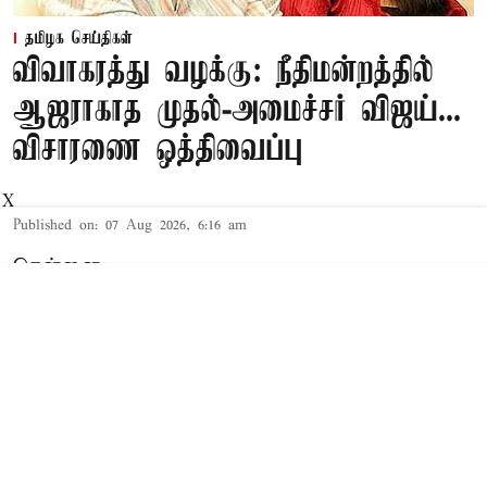
தமிழக செய்திகள்
விவாகரத்து வழக்கு: நீதிமன்றத்தில்
ஆஜராகாத முதல்-அமைச்சர் விஜய்...
விசாரணை ஒத்திவைப்பு
X
Published on
:
07 Aug 2026, 6:16 am
சென்னை,
தமிழக முதல்-அமைச்சர் விஜய் மற்றும் அவரது
மனைவி சங்கீதா தொடர்பான விவாகரத்து வழக்கு
செங்கல்பட்டு கோர்ட்டில் விசாரணையில் உள்ளது.
விவாகரத்து கோரி மனு
த.வெ.க. தலைவரும், தமிழக முதல்-
அமைச்சருமான விஜய்க்கும், அவரது மனைவி