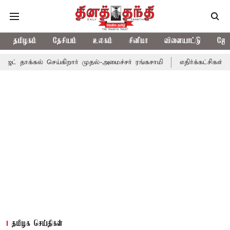
தமிழகம்
தேசியம்
உலகம்
சினிமா
விளையாட்டு
ஜோத
்கல் செய்கிறார் முதல்-அமைச்சர் ரங்கசாமி
எதிர்க்கட்சிகள் அமளி: ந
தமிழக செய்திகள்