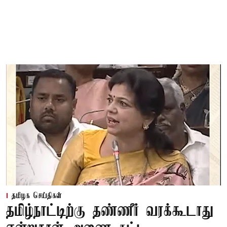
தமிழக செய்திகள்
தமிழ்நாட்டிற்கு தண்ணீர் வரக்கூடாது