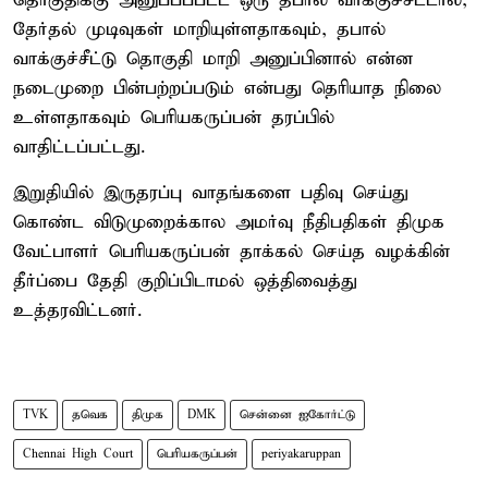
தொகுதிக்கு அனுப்பப்பட்ட ஒரு தபால் வாக்குச்சீட்டால்,
தேர்தல் முடிவுகள் மாறியுள்ளதாகவும், தபால்
வாக்குச்சீட்டு தொகுதி மாறி அனுப்பினால் என்ன
நடைமுறை பின்பற்றப்படும் என்பது தெரியாத நிலை
உள்ளதாகவும் பெரியகருப்பன் தரப்பில்
வாதிட்டப்பட்டது.
இறுதியில் இருதரப்பு வாதங்களை பதிவு செய்து
கொண்ட விடுமுறைக்கால அமர்வு நீதிபதிகள் திமுக
வேட்பாளர் பெரியகருப்பன் தாக்கல் செய்த வழக்கின்
தீர்ப்பை தேதி குறிப்பிடாமல் ஒத்திவைத்து
உத்தரவிட்டனர்.
TVK
தவெக
திமுக
DMK
சென்னை ஐகோர்ட்டு
Chennai High Court
பெரியகருப்பன்
periyakaruppan