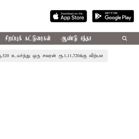
சிறப்புக் கட்டுரைகள்
ஆண்டு சந்தா
ர்ந்து ஒரு சவரன் ரூ.1,11,720க்கு விற்பனை
திருவண்ணாமலை 