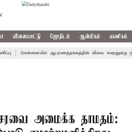
TV
மா
விளையாட்டு
ஜோதிடம்
ஆன்மிகம்
வணிகம்
சென்னையில் ஆபரணத்தங்கத்தின் விலை சவரனுக்கு ரூ.520 உய
சரவை அமைக்க தாமதம்: