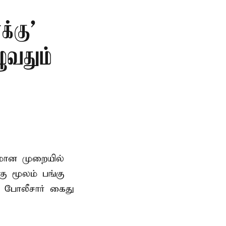
்கு’
ுவதும்
னமான முறையில்
 மூலம் பங்கு
 போலீசார் கைது