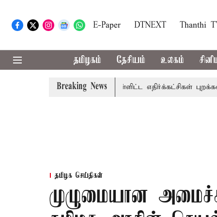
E-Paper
DTNEXT
Thanthi 
தமிழகம்
தேசியம்
உலகம்
சினி
Breaking News
ம்: அ.தி.மு.க., தி.மு.க. உள்ளிட்ட எதிர்க்கட்சிகள் புறக்கணிப்பு
தமிழக செய்திகள்
முழுமையான அமைச்