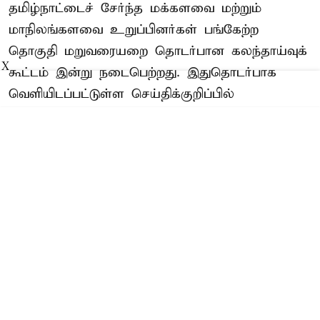
தமிழ்நாட்டைச் சேர்ந்த மக்களவை மற்றும்
மாநிலங்களவை உறுப்பினர்கள் பங்கேற்ற
தொகுதி மறுவரையறை தொடர்பான கலந்தாய்வுக்
X
கூட்டம் இன்று நடைபெற்றது. இதுதொடர்பாக
வெளியிடப்பட்டுள்ள செய்திக்குறிப்பில்
தெரிவிக்கப்பட்டிருப்பதாவது:-
முதல்-அமைச்சர் விஜய் தலைமையில்,
தமிழ்நாட்டைச் சேர்ந்த மக்களவை மற்றும்
மாநிலங்களவை உறுப்பினர்கள் பங்கேற்ற
தொகுதி மறுவரையறை தொடர்பான ...
Read More