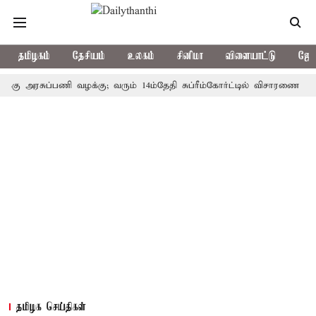
தமிழகம்
தேசியம்
உலகம்
சினிமா
விளையாட்டு
ஜோத
ு அரசுப்பணி வழக்கு; வரும் 14ம்தேதி சுப்ரீம்கோர்ட்டில் விசாரணை
அமர
தமிழக செய்திகள்