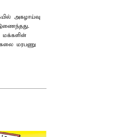
ையில் அகழாய்வு
 இணைந்தது.
 மக்களின்
பல்கலை மரபணு