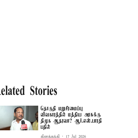
elated Stories
தொகுதி மறுசீரமைப்பு
விவகாரத்தில் மத்திய அரசுக்கு
திமுக ஆதரவா? ஆர்.எஸ்.பாரதி
பதில்
தினத்தந்தி
17 Jul 2026