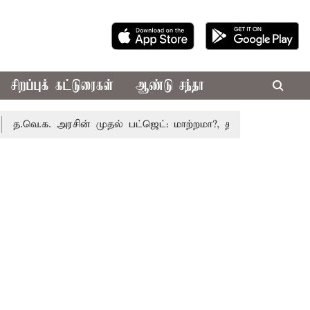
சிறப்புக் கட்டுரைகள்
ஆண்டு சந்தா
.க. அரசின் முதல் பட்ஜெட்: மாற்றமா?, தடுமாற்றமா?
சட்டசபை