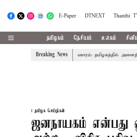
E-Paper
DTNEXT
Thanthi 
தமிழகம்
தேசியம்
உலகம்
சினி
Breaking News
சர் விஜய் உரை
காவிரி விவகாரம்: தமிழகத்தில் அனைத்து கட்
தமிழக செய்திகள்
ஜனநாயகம் என்பது ஒற