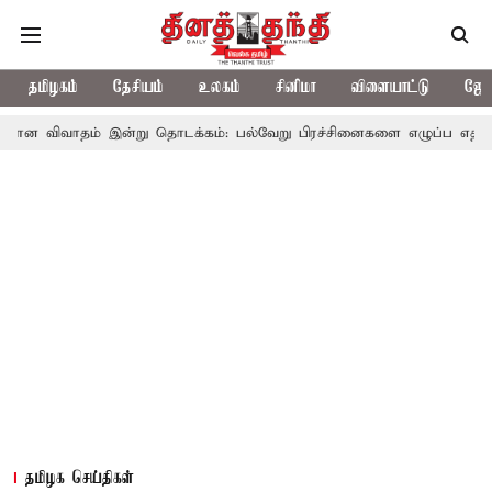
தமிழகம்
தேசியம்
உலகம்
சினிமா
விளையாட்டு
ஜோத
விவாதம் இன்று தொடக்கம்: பல்வேறு பிரச்சினைகளை எழுப்ப எதிர்க்கட்சிக
தமிழக செய்திகள்