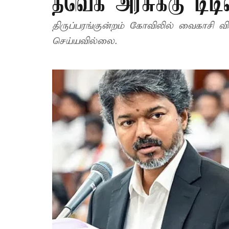
தவெக அரசுக்கு டிட
திருப்பரங்குன்றம் கோவிலில் வைகாசி விசாகம் நிகழ்வுக்கு
செய்யவில்லை.