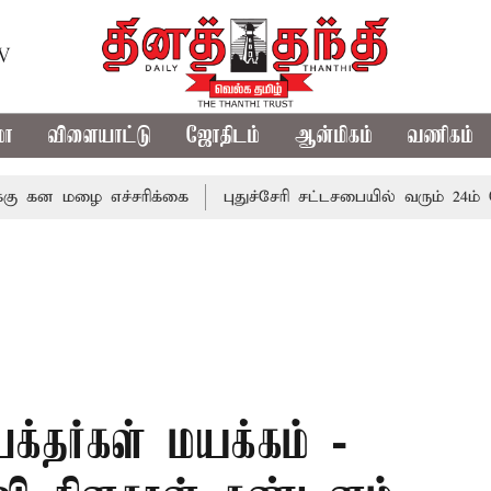
TV
மா
விளையாட்டு
ஜோதிடம்
ஆன்மிகம்
வணிகம்
ழை எச்சரிக்கை
புதுச்சேரி சட்டசபையில் வரும் 24ம் தேதி பட
 பக்தர்கள் மயக்கம் -