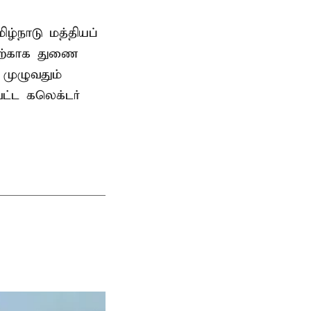
ிழ்நாடு மத்தியப்
தற்காக துணை
முழுவதும்
வட்ட கலெக்டர்