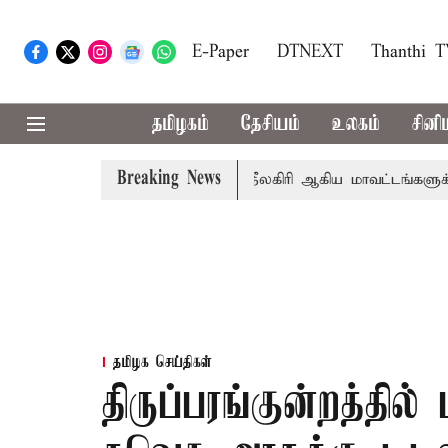
E-Paper
DTNEXT
Thanthi 
தமிழகம்
தேசியம்
உலகம்
சினி
Breaking News
சங்கீதா
கோவை, தேனி,நீலகிரி ஆகிய மாவட்டங்களுக்கு கன ம
தமிழக செய்திகள்
திருப்பரங்குன்றத்தில்