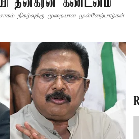
ிவி தினகரன் கண்டனம்
 முறையான முன்னேற்பாடுகள்
R