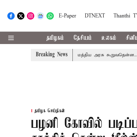
E-Paper
DTNEXT
Thanthi 
தமிழகம்
தேசியம்
உலகம்
சினி
Breaking News
ும் கட்டணம் வசூலிக்கப்படாது: மத்திய அரசு கூறுவதென்ன..?
தமிழக செய்திகள்
பழனி கோவில் படிப