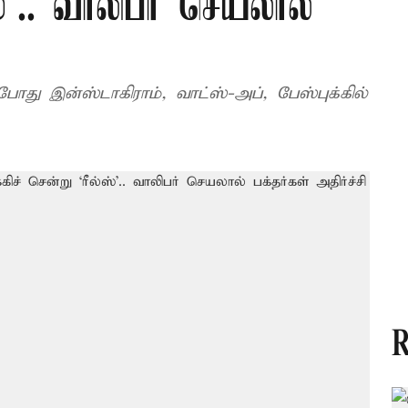
ஸ்’.. வாலிபர் செயலால்
து இன்ஸ்டாகிராம், வாட்ஸ்-அப், பேஸ்புக்கில்
R