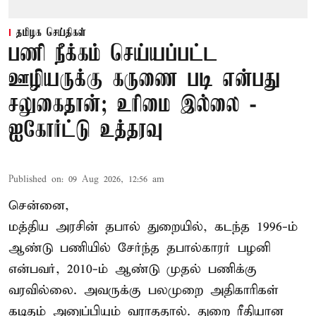
தமிழக செய்திகள்
பணி நீக்கம் செய்யப்பட்ட
ஊழியருக்கு கருணை படி என்பது
சலுகைதான்; உரிமை இல்லை -
ஐகோர்ட்டு உத்தரவு
Published on
:
09 Aug 2026, 12:56 am
சென்னை,
மத்திய அரசின் தபால் துறையில், கடந்த 1996-ம்
ஆண்டு பணியில் சேர்ந்த தபால்காரர் பழனி
என்பவர், 2010-ம் ஆண்டு முதல் பணிக்கு
வரவில்லை. அவருக்கு பலமுறை அதிகாரிகள்
கடிதம் அனுப்பியும் வராததால். துறை ரீதியான