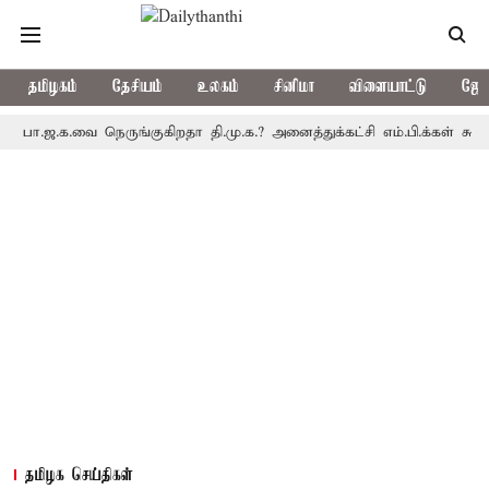
தமிழகம்
தேசியம்
உலகம்
சினிமா
விளையாட்டு
ஜோத
ஜ.க.வை நெருங்குகிறதா தி.மு.க.? அனைத்துக்கட்சி எம்.பி.க்கள் கூட்டத்த
தமிழக செய்திகள்