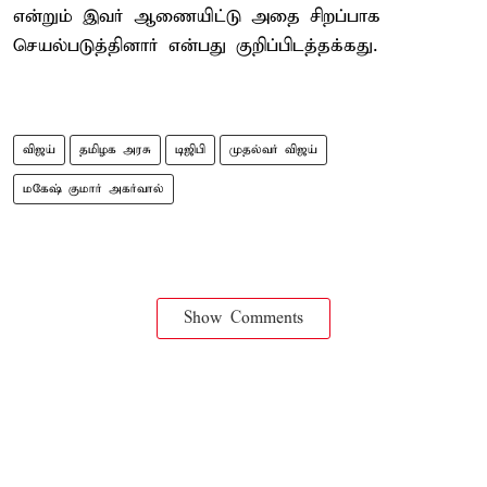
என்றும் இவர் ஆணையிட்டு அதை சிறப்பாக
செயல்படுத்தினார் என்பது குறிப்பிடத்தக்கது.
விஜய்
தமிழக அரசு
டிஜிபி
முதல்வர் விஜய்
மகேஷ் குமார் அகர்வால்
Show Comments